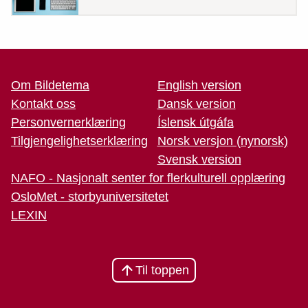
Spill av
Om Bildetema
English version
Kontakt oss
Dansk version
Personvernerklæring
Íslensk útgáfa
Tilgjengelighetserklæring
Norsk versjon (nynorsk)
Svensk version
NAFO - Nasjonalt senter for flerkulturell opplæring
OsloMet - storbyuniversitetet
LEXIN
Til toppen