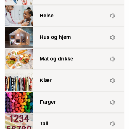
Spill av
Helse
Tema:
Helse
Spill av
Hus og hjem
Tema:
Hus og hjem
Spill av
Mat og drikke
Tema:
Mat og drikke
Spill av
Klær
Tema:
Klær
Spill av
Farger
Tema:
Farger
Spill av
Tall
Tema:
Tall