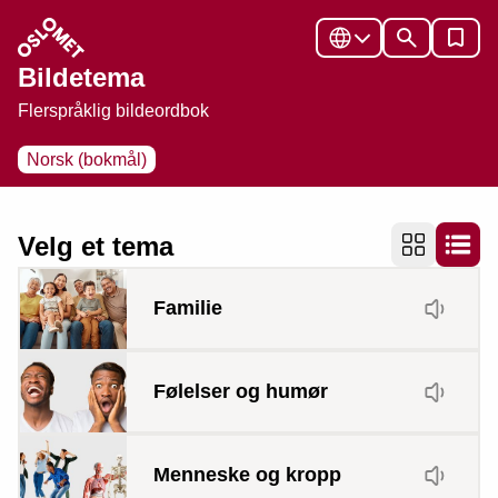
Bildetema
Flerspråklig bildeordbok
Norsk (bokmål)
Velg et tema
Familie
Tema:
Familie
Spill av
Følelser og humør
Tema:
Følelser og humør
Spill av
Menneske og kropp
Tema:
Menneske og kropp